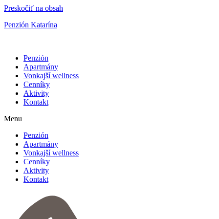
Preskočiť na obsah
Penzión Katarína
Penzión
Apartmány
Vonkajší wellness
Cenníky
Aktivity
Kontakt
Menu
Penzión
Apartmány
Vonkajší wellness
Cenníky
Aktivity
Kontakt