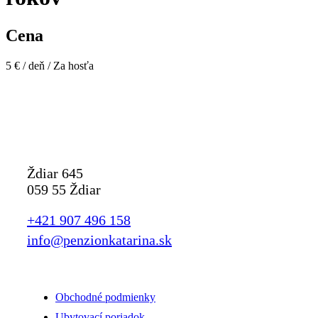
Cena
5
€
/ deň / Za hosťa
Penzión Katarína
Ždiar 645
059 55 Ždiar
+421 907 496 158
info@penzionkatarina.sk
Informácie
Obchodné podmienky
Ubytovací poriadok