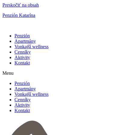
Preskočiť na obsah
Penzión Katarína
Penzión
Apartmány
Vonkajší wellness
Cenníky
Aktivity
Kontakt
Menu
Penzión
Apartmány
Vonkajší wellness
Cenníky
Aktivity
Kontakt